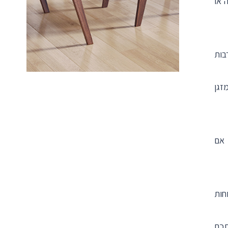
 או
בות
זגן
 אם
חות
תכם