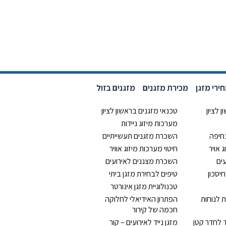
רי מזגן
מכירת מזגנים
מזגנים בזול
 לציון
טכנאי מזגנים בראשון לציון
מערכות מיזוג ניידות
בחיפה
השכרת מזגנים תעשייתיים
 אויר
חיטוי מערכות מיזוג אוויר
ים
השכרת מצננים לאירועים
יסכון
טיפים לבחירת מזגן ביתי
טכנולוגיית מזגן אינורטר
 לנוחות
הפתרון האידיאלי לחלוקה
חכמה של קירור
ד לחדר קטן
מזגן נייד לאירועים – קור