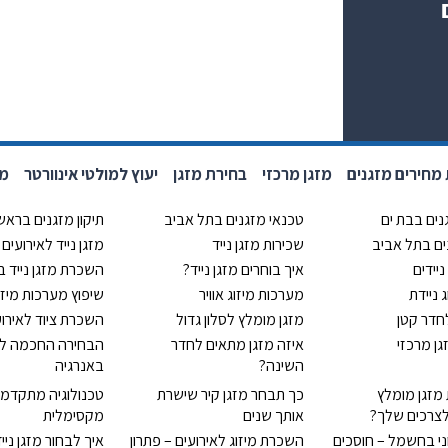
מחירים מזגנים
מזגן מרכזי
בחירת מזגן
יעוץ למולטי אינוורטר
מחי
נים בבת ים
טכנאי מזגנים בתל אביב
תיקון מזגנים בראשון
נים בתל אביב
שכירות מזגן נייד
מזגן נייד לאירועים
ניידים
איך בוחרים מזגן נייד?
השכרת מזגן נייד 
ג ניידת
מערכות מיזוג אוויר
שיפוץ מערכות מיזוג
לחדר קטן
מזגן מומלץ לסלון גדול
השכרת ציוד לאירוע
ן מרכזי
איזה מזגן מתאים לחדר
הבחירה החכמה לח
השינה?
באנרגיה
 מזגן מומלץ
כך תבחר מזגן קיר שישרת
טכנולוגיה מתקדמת
צרכים שלך?
אותך שנים
מקסימלית
ני בחשמל – חוסכים
השכרת מיזוג לאירועים – פתרון
איך לבחור מזגן ניי