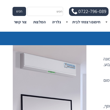
חפש
0722-796-089
חפש
חימום רצפתי לבית
גלריה
המלצות
צור קשר
ונה
וע.
מום
סף,