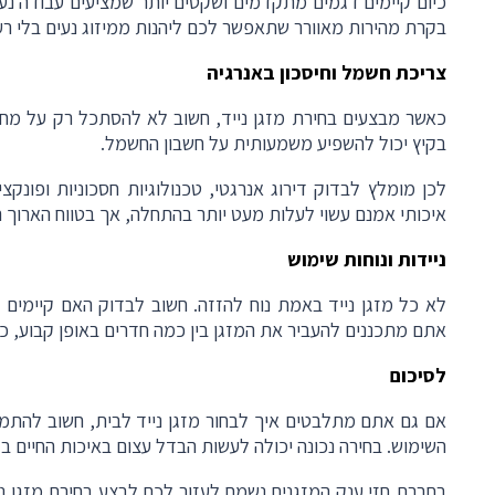
כיום קיימים דגמים מתקדמים ושקטים יותר שמציעים עבודה נע
בקרת מהירות מאוורר שתאפשר לכם ליהנות ממיזוג נעים בלי רע
צריכת חשמל וחיסכון באנרגיה
כאשר מבצעים בחירת מזגן נייד, חשוב לא להסתכל רק על מחיר
בקיץ יכול להשפיע משמעותית על חשבון החשמל
.
לכן מומלץ לבדוק דירוג אנרגטי, טכנולוגיות חסכוניות ופונקצ
איכותי אמנם עשוי לעלות מעט יותר בהתחלה, אך בטווח הארוך הו
ניידות ונוחות שימוש
לא כל מזגן נייד באמת נוח להזזה. חשוב לבדוק האם קיימים 
אתם מתכננים להעביר את המזגן בין כמה חדרים באופן קבוע, כ
לסיכום
אם גם אתם מתלבטים איך לבחור מזגן נייד לבית, חשוב להתמ
השימוש. בחירה נכונה יכולה לעשות הבדל עצום באיכות החיים בקיץ
בחברת חזי ענק המזגנים נשמח לעזור לכם לבצע בחירת מזגן ני