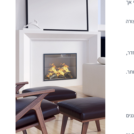
 אך
ורה
דר,
תר.
נים