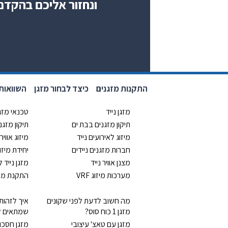
ונחזור אליכם בהקדם
התקנות מזגנים
כיצד לבחור מזגן
השוואות 
מזגן נייד
טכנאי מזג
תיקון מזגנים בבת ים
תיקון מזג
מיזוג לאירועים נייד
מיזוג אוויר 
חברות מזגנים ניידים
יחידת מיזו
מצנן אוויר נייד
מזגן נייד 
מערכות מיזוג VRF
התקנת מזג
מה חשוב לדעת לפני שקונים
איך לזהות
מזגן 1 כוח סוס?
שמתאים ל
מזגן עם טאצ' עיצובי
מזגן חסכו