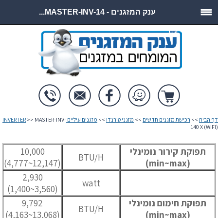
ענק המזגנים - MASTER-INV-14...
דף הבית
>>
רכישת מזגנים חדשים
>>
מזגני טורנדו
>>
מזגנים עיליים INVERTER
>> MASTER-INV-
140 X (WIFI)
תפוקת קירור נומינלי
10,000
BTU/H
(12,147~4,777)
(min~max)
2,930
watt
(3,560~1,400)
תפוקת חימום נומינלי
9,792
BTU/H
(13,068~4,163)
(min~max)