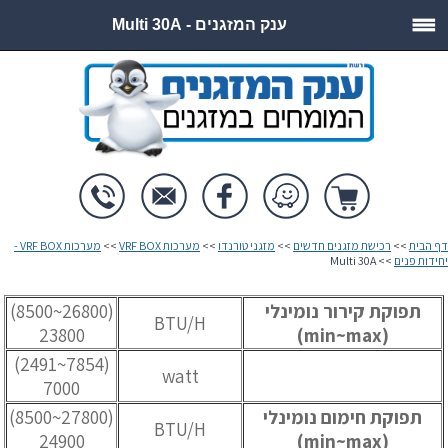
ענק המזגנים - Multi 30A
דף הבית
>>
רכישת מזגנים חדשים
>>
מזגני טורנדו
>>
מערכות VRF BOX
>>
מערכות VRF BOX -
יחידות פנים
>> Multi 30A
תפוקת קירור נומינלי
(26800~8500)
BTU/H
23800
(min~max)
(7854~2491)
watt
7000
תפוקת חימום נומינלי
(27800~8500)
BTU/H
24900
(min~max)