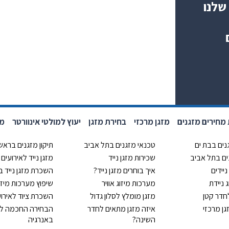
שלנו
מחירים מזגנים
מזגן מרכזי
בחירת מזגן
יעוץ למולטי אינוורטר
מחי
נים בבת ים
טכנאי מזגנים בתל אביב
תיקון מזגנים בראשון
נים בתל אביב
שכירות מזגן נייד
מזגן נייד לאירועים
ניידים
איך בוחרים מזגן נייד?
השכרת מזגן נייד 
ג ניידת
מערכות מיזוג אוויר
שיפוץ מערכות מיזוג
לחדר קטן
מזגן מומלץ לסלון גדול
השכרת ציוד לאירוע
ן מרכזי
איזה מזגן מתאים לחדר
הבחירה החכמה לח
השינה?
באנרגיה