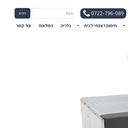
חפש
0722-796-089
חפש
חימום רצפתי לבית
גלריה
המלצות
צור קשר