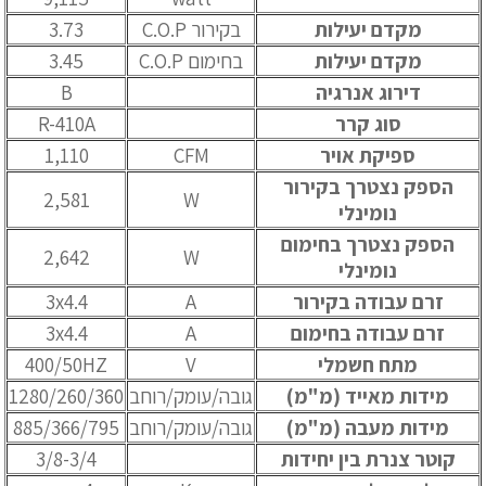
מקדם יעילות
בקירור C.O.P
3.73
מקדם יעילות
בחימום C.O.P
3.45
דירוג אנרגיה
B
סוג קרר
R-410A
ספיקת אויר
CFM
1,110
הספק נצטרך בקירור
2,581
W
נומינלי
הספק נצטרך בחימום
2,642
W
נומינלי
זרם עבודה בקירור
A
3x4.4
זרם עבודה בחימום
A
3x4.4
מתח חשמלי
V
400/50HZ
מידות מאייד (מ"מ)
גובה/עומק/רוחב
1280/260/360
מידות מעבה (מ"מ)
גובה/עומק/רוחב
885/366/795
קוטר צנרת בין יחידות
3/8-3/4