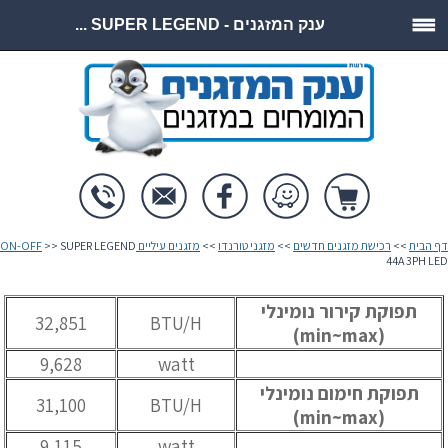
ענק המזגנים - SUPER LEGEND ...
דף הבית
>>
רכישת מזגנים חדשים
>>
מזגני טורנדו
>>
מזגנים עיליים ON-OFF
>> SUPER LEGEND
44A 3PH LED
תפוקת קירור נומינלי
32,851
BTU/H
(min~max)
9,628
watt
תפוקת חימום נומינלי
31,100
BTU/H
(min~max)
9,115
watt