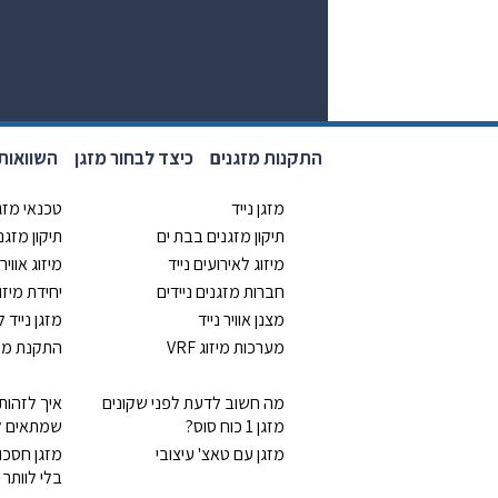
התקנות מזגנים
כיצד לבחור מזגן
השוואות 
מזגן נייד
טכנאי מזג
תיקון מזגנים בבת ים
תיקון מזג
מיזוג לאירועים נייד
מיזוג אוויר 
חברות מזגנים ניידים
יחידת מיזו
מצנן אוויר נייד
מזגן נייד 
מערכות מיזוג VRF
התקנת מזג
מה חשוב לדעת לפני שקונים
איך לזהות
מזגן 1 כוח סוס?
שמתאים ל
מזגן עם טאצ' עיצובי
מזגן חסכו
בלי לוותר 