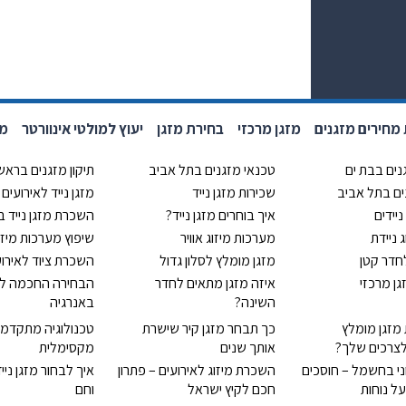
מחירים מזגנים
מזגן מרכזי
בחירת מזגן
יעוץ למולטי אינוורטר
מחי
נים בבת ים
טכנאי מזגנים בתל אביב
תיקון מזגנים בראשון
נים בתל אביב
שכירות מזגן נייד
מזגן נייד לאירועים
ניידים
איך בוחרים מזגן נייד?
השכרת מזגן נייד 
ג ניידת
מערכות מיזוג אוויר
שיפוץ מערכות מיזוג
לחדר קטן
מזגן מומלץ לסלון גדול
השכרת ציוד לאירוע
ן מרכזי
איזה מזגן מתאים לחדר
הבחירה החכמה לח
השינה?
באנרגיה
 מזגן מומלץ
כך תבחר מזגן קיר שישרת
טכנולוגיה מתקדמת
צרכים שלך?
אותך שנים
מקסימלית
ני בחשמל – חוסכים
השכרת מיזוג לאירועים – פתרון
איך לבחור מזגן ניי
על נוחות
חכם לקיץ ישראל
וחם