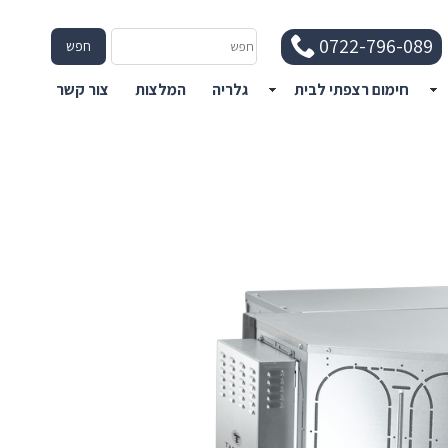
חפש
0722-796-089
חפש
חימום רצפתי לבית
גלריה
המלצות
צור קשר