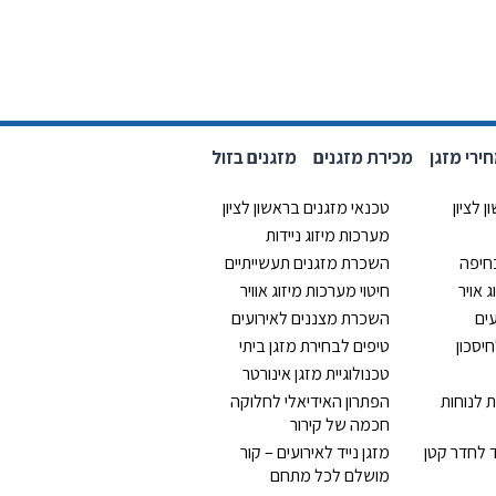
רי מזגן
מכירת מזגנים
מזגנים בזול
 לציון
טכנאי מזגנים בראשון לציון
מערכות מיזוג ניידות
בחיפה
השכרת מזגנים תעשייתיים
 אויר
חיטוי מערכות מיזוג אוויר
ים
השכרת מצננים לאירועים
יסכון
טיפים לבחירת מזגן ביתי
טכנולוגיית מזגן אינורטר
 לנוחות
הפתרון האידיאלי לחלוקה
חכמה של קירור
ד לחדר קטן
מזגן נייד לאירועים – קור
מושלם לכל מתחם